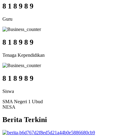
8
1
8
9
8
9
Guru
8
1
8
9
8
9
Tenaga Kependidikan
8
1
8
9
8
9
Siswa
SMA Negeri 1 Ubud
NESA
Berita Terkini