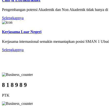
Club & Extrakurikuler
Pengembangan potensi Akademik dan Non Akademik tidak hanya di Ke
Selengkapnya
Kerjasama Luar Negeri
Kerjasama internasional semakin memantapkan posisi SMAN 1 Ubud, 
Selengkapnya
SMA Negeri 1 Ubud
Jumlah Civitas
8
1
8
9
8
9
PTK