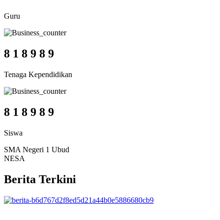
Guru
8
1
8
9
8
9
Tenaga Kependidikan
8
1
8
9
8
9
Siswa
SMA Negeri 1 Ubud
NESA
Berita Terkini