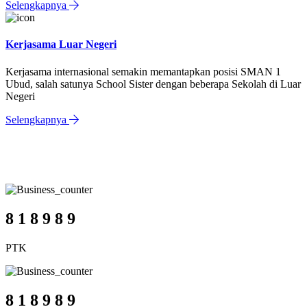
Selengkapnya
Kerjasama Luar Negeri
Kerjasama internasional semakin memantapkan posisi SMAN 1
Ubud, salah satunya School Sister dengan beberapa Sekolah di Luar
Negeri
Selengkapnya
SMA Negeri 1 Ubud
Jumlah Civitas
8
1
8
9
8
9
PTK
8
1
8
9
8
9