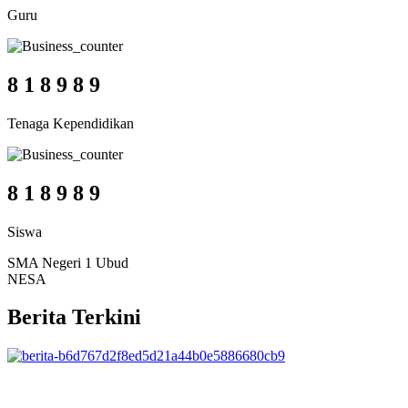
Guru
8
1
8
9
8
9
Tenaga Kependidikan
8
1
8
9
8
9
Siswa
SMA Negeri 1 Ubud
NESA
Berita Terkini