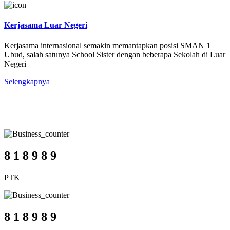
Kerjasama Luar Negeri
Kerjasama internasional semakin memantapkan posisi SMAN 1
Ubud, salah satunya School Sister dengan beberapa Sekolah di Luar
Negeri
Selengkapnya
SMA Negeri 1 Ubud
Jumlah Civitas
8
1
8
9
8
9
PTK
8
1
8
9
8
9