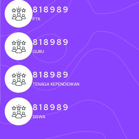
8
1
8
9
8
9
PTK
8
1
8
9
8
9
GURU
8
1
8
9
8
9
TENAGA KEPENDIDIKAN
8
1
8
9
8
9
SISWA