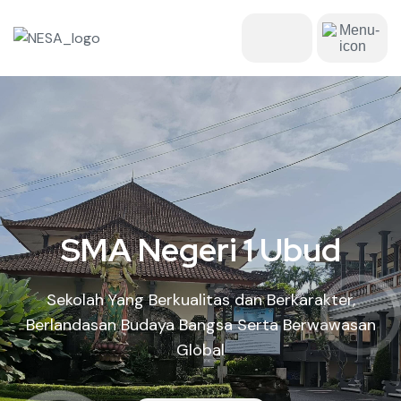
SMA Negeri 1 Ubud
Sekolah Yang Berkualitas dan Berkarakter,
Berlandasan Budaya Bangsa Serta Berwawasan
Global