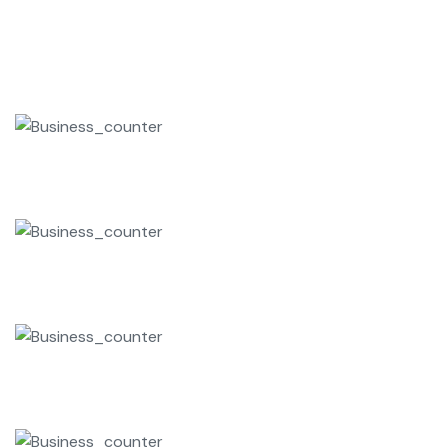
Jumlah Civitas
1
9
9
PTK
1
9
9
GURU
1
9
9
TENAGA KEPENDIDIKAN
1
9
9