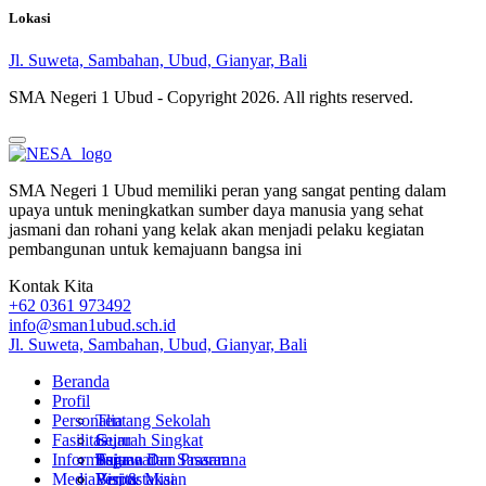
Lokasi
Jl. Suweta, Sambahan, Ubud, Gianyar, Bali
SMA Negeri 1 Ubud - Copyright
2026. All rights reserved.
SMA Negeri 1 Ubud memiliki peran yang sangat penting dalam
upaya untuk meningkatkan sumber daya manusia yang sehat
jasmani dan rohani yang kelak akan menjadi pelaku kegiatan
pembangunan untuk kemajuann bangsa ini
Kontak Kita
+62 0361 973492
info@sman1ubud.sch.id
Jl. Suweta, Sambahan, Ubud, Gianyar, Bali
Beranda
Profil
Personalia
Tentang Sekolah
Fasilitas
Sejarah Singkat
Guru
Informasi
Tujuan dan Sasaran
Pegawai
Sarana Dan Prasarana
Media
Visi & Misi
Perpustakaan
Berita