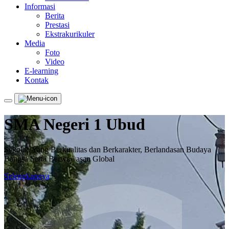
Informasi
Berita
Prestasi
Ekstrakurikuler
Media
Foto
Video
E-learning
Kontak
SMA Negeri 1 Ubud
Sekolah Yang Berkualitas dan Berkarakter, Berlandasan Budaya
Bangsa Serta Berwawasan Global
Selengkapnya